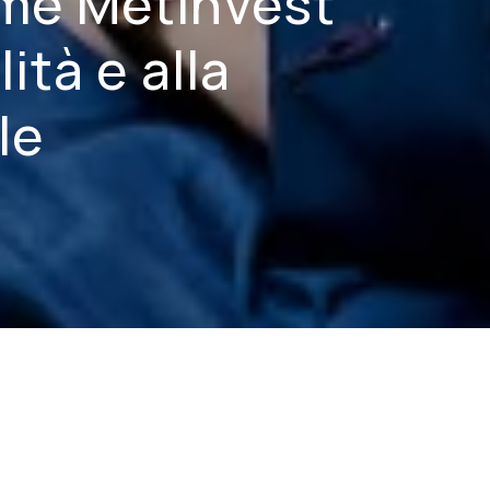
e Metinvest
lità e alla
le
ruppo Metinvest, ha sottolineato che i
o, adottati dalle aziende in condizioni
guerra. Le imprese devono essere